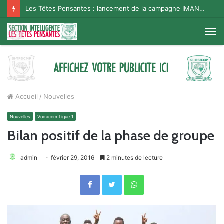
Les Têtes Pensantes : lancement de la campagne IMANA na BISO, Supporter Telema
M
Accueil
/
Nouvelles
Nouvelles
Vodacom Ligue 1
Bilan positif de la phase de groupe
admin
février 29, 2016
2 minutes de lecture
Facebook
Twitter
WhatsApp