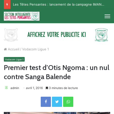
Les Têtes Pensantes : lancement de la campagne IMANA na BISO, Supporter Telema
M
Accueil
/
Vodacom Ligue 1
Vodacom Ligue 1
Premier test d’Otis Ngoma : un nul
contre Sanga Balende
admin
avril 1, 2016
3 minutes de lecture
Facebook
Twitter
WhatsApp