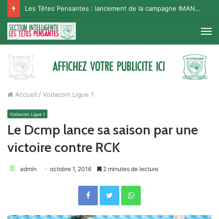
Les Têtes Pensantes : lancement de la campagne IMANA na BISO, Supporter Telema
M
Accueil
/
Vodacom Ligue 1
Vodacom Ligue 1
Le Dcmp lance sa saison par une
victoire contre RCK
admin
octobre 1, 2016
2 minutes de lecture
Facebook
Twitter
WhatsApp