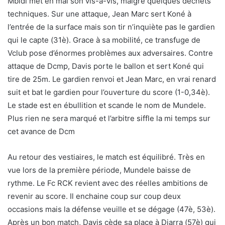
Mbidi met en mal son vis-à-vis, malgré quelques déchets
techniques. Sur une attaque, Jean Marc sert Koné à
l’entrée de la surface mais son tir n’inquiète pas le gardien
qui le capte (31è). Grace à sa mobilité, ce transfuge de
Vclub pose d’énormes problèmes aux adversaires. Contre
attaque de Dcmp, Davis porte le ballon et sert Koné qui
tire de 25m. Le gardien renvoi et Jean Marc, en vrai renard
suit et bat le gardien pour l’ouverture du score (1-0,34è).
Le stade est en ébullition et scande le nom de Mundele.
Plus rien ne sera marqué et l’arbitre siffle la mi temps sur
cet avance de Dcm
Au retour des vestiaires, le match est équilibré. Très en
vue lors de la première période, Mundele baisse de
rythme. Le Fc RCK revient avec des réelles ambitions de
revenir au score. Il enchaine coup sur coup deux
occasions mais la défense veuille et se dégage (47è, 53è).
Après un bon match, Davis cède sa place à Diarra (57è) qui