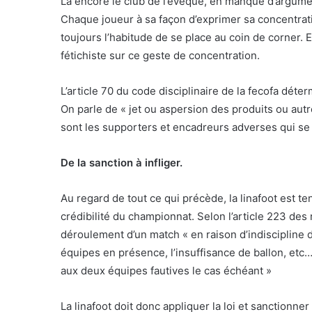
Là encore le club de l’évêque, en manque d’argume
Chaque joueur à sa façon d’exprimer sa concentrati
toujours l’habitude de se place au coin de corner.
fétichiste sur ce geste de concentration.
L’article 70 du code disciplinaire de la fecofa dét
On parle de « jet ou aspersion des produits ou autre
sont les supporters et encadreurs adverses qui se
De la sanction à infliger.
Au regard de tout ce qui précède, la linafoot est t
crédibilité du championnat. Selon l’article 223 des
déroulement d’un match « en raison d’indiscipline 
équipes en présence, l’insuffisance de ballon, etc… 
aux deux équipes fautives le cas échéant »
La linafoot doit donc appliquer la loi et sanctionne