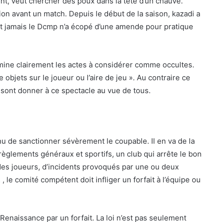
nt, veut chercher des poux dans la tête d’un chauve.
on avant un match. Depuis le début de la saison, kazadi a
 Et jamais le Dcmp n’a écopé d’une amende pour pratique
ermine clairement les actes à considérer comme occultes.
 objets sur le joueur ou l’aire de jeu ». Au contraire ce
 sont donner à ce spectacle au vue de tous.
enu de sanctionner sévèrement le coupable. Il en va de la
 règlements généraux et sportifs, un club qui arrête le bon
des joueurs, d’incidents provoqués par une ou deux
, le comité compétent doit infliger un forfait à l’équipe ou
r Renaissance par un forfait. La loi n’est pas seulement