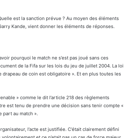
? Quelle est la sanction prévue ? Au moyen des éléments
f Garry Kande, vient donner les éléments de réponses.
voir pourquoi le match ne s’est pas joué sans ces
ument de la Fifa sur les lois du jeu de juillet 2004. La loi
 Le drapeau de coin est obligatoire ». Et en plus toutes les
venable » comme le dit l’article 218 des règlements
rbitre est tenu de prendre une décision sans tenir compte «
e part au match ».
nisateur, l’acte est justifiée. C’était clairement défini
volontairement et ce n’etait pas un cas de force majeur