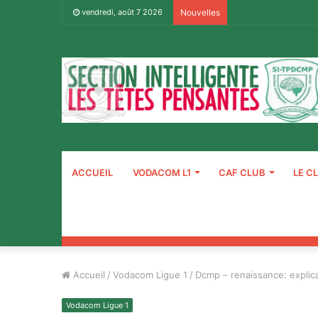
vendredi, août 7 2026
Nouvelles
ACCUEIL
VODACOM L1
CAF CLUB
LE C
Accueil
/
Vodacom Ligue 1
/
Dcmp – renaissance: explica
Vodacom Ligue 1