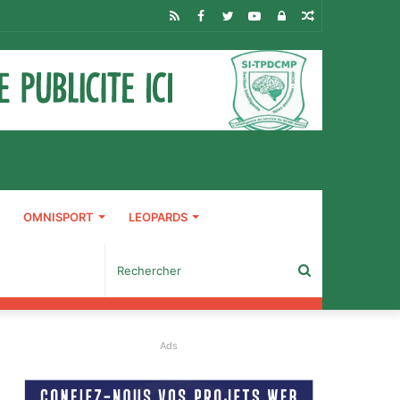
RSS
Facebook
Twitter
YouTube
Connexion
Article
Aléatoire
OMNISPORT
LEOPARDS
Rechercher
Ads