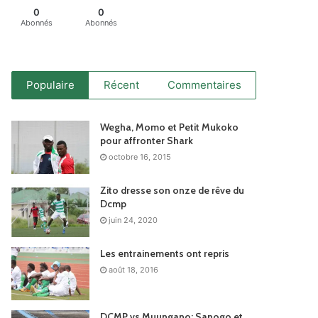
0
0
Abonnés
Abonnés
Populaire
Récent
Commentaires
Wegha, Momo et Petit Mukoko
pour affronter Shark
octobre 16, 2015
Zito dresse son onze de rêve du
Dcmp
juin 24, 2020
Les entrainements ont repris
août 18, 2016
DCMP vs Muungano: Sanogo et