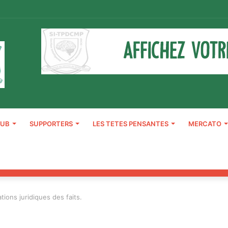
LUB
SUPPORTERS
LES TETES PENSANTES
MERCATO
tions juridiques des faits.