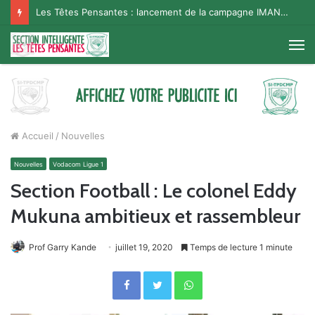
Les Têtes Pensantes : lancement de la campagne IMANA na BISO, Supporter Telema
M
Accueil
/
Nouvelles
Nouvelles
Vodacom Ligue 1
Section Football : Le colonel Eddy
Mukuna ambitieux et rassembleur
Prof Garry Kande
juillet 19, 2020
Temps de lecture 1 minute
Facebook
Twitter
WhatsApp