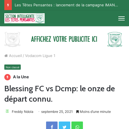
Les Têtes Pensantes : lancement de la campagne IMANA na BISO, Supporter Telema
M
Accueil
/
Vodacom Ligue 1
Non classé
A la Une
Blessing FC vs Dcmp: le onze de
départ connu.
Freddy Ndola
septembre 25, 2021
Moins d’une minute
Facebook
Twitter
WhatsApp