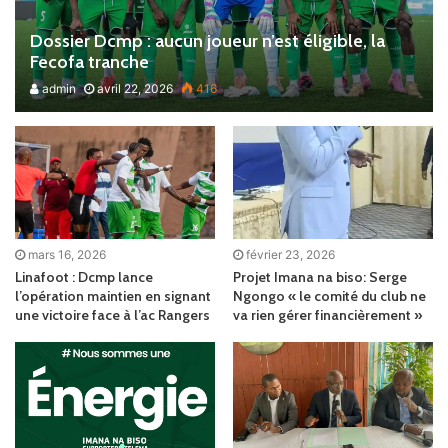
Dossier Dcmp : aucun joueur n’est éligible, la
Fecofa tranche
admin
avril 22, 2026
416
mars 16, 2026
février 23, 2026
Linafoot : Dcmp lance
Projet Imana na biso: Serge
l’opération maintien en signant
Ngongo « le comité du club ne
une victoire face à l’ac Rangers
va rien gérer financièrement »