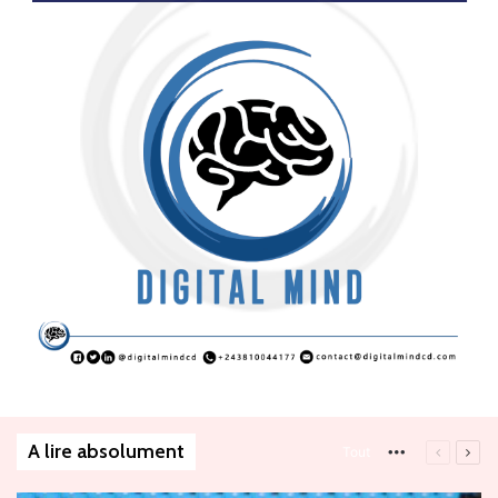
A lire absolument
More
Page
Pag
Tout
précéden
suiv