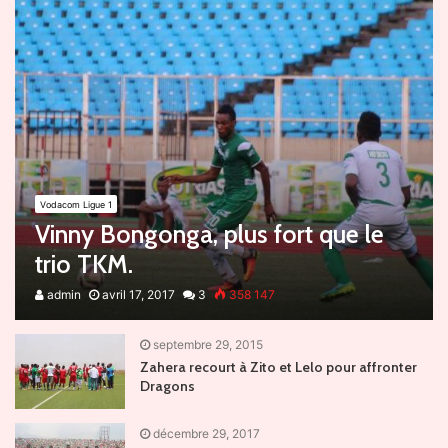
Vodacom Ligue 1
Vinny Bongonga, plus fort que le
trio TKM.
admin
avril 17, 2017
3
358 147
septembre 29, 2015
Zahera recourt à Zito et Lelo pour affronter
Dragons
décembre 29, 2017