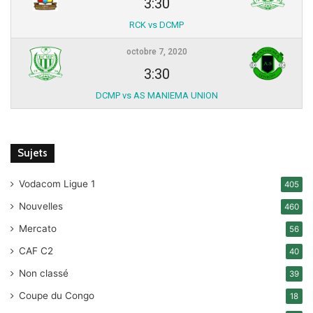
3:30
RCK vs DCMP
octobre 7, 2020
3:30
DCMP vs AS MANIEMA UNION
Sujets
Vodacom Ligue 1
405
Nouvelles
460
Mercato
56
CAF C2
40
Non classé
39
Coupe du Congo
18