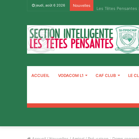
Les Têtes Pensantes 
jeudi, août 6 2026
Nouvelles
ACCUEIL
VODACOM L1
CAF CLUB
LE C
Accueil
/
Nouvelles
/
Amical
/
Pré-saison : Dcmp regagn