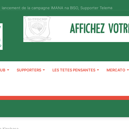
: lancement de la campagne IMANA na BISO, Supporter Telema
LUB
SUPPORTERS
LES TETES PENSANTES
MERCATO
e Kinshasa