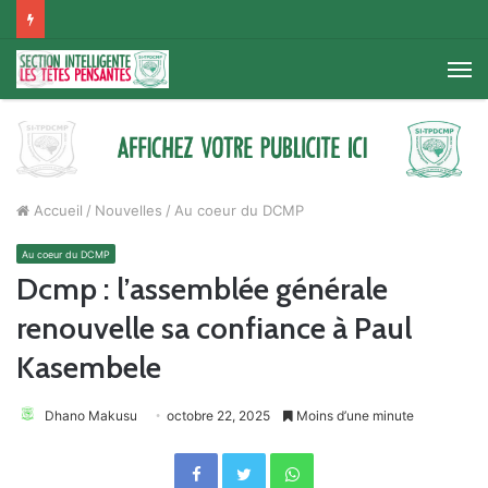
M
Accueil
/
Nouvelles
/
Au coeur du DCMP
Au coeur du DCMP
Dcmp : l’assemblée générale
renouvelle sa confiance à Paul
Kasembele
Dhano Makusu
octobre 22, 2025
Moins d’une minute
Facebook
Twitter
WhatsApp