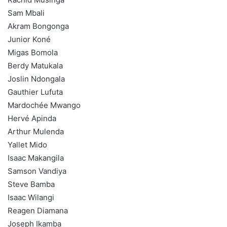
Sam Mbali
Akram Bongonga
Junior Koné
Migas Bomola
Berdy Matukala
Joslin Ndongala
Gauthier Lufuta
Mardochée Mwango
Hervé Apinda
Arthur Mulenda
Yallet Mido
Isaac Makangila
Samson Vandiya
Steve Bamba
Isaac Wilangi
Reagen Diamana
Joseph Ikamba