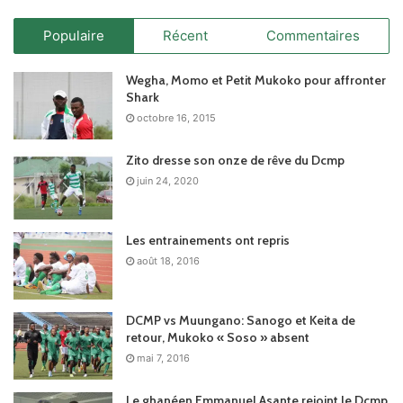
Populaire
Récent
Commentaires
Wegha, Momo et Petit Mukoko pour affronter
Shark
octobre 16, 2015
Zito dresse son onze de rêve du Dcmp
juin 24, 2020
Les entrainements ont repris
août 18, 2016
DCMP vs Muungano: Sanogo et Keita de
retour, Mukoko « Soso » absent
mai 7, 2016
Le ghanéen Emmanuel Asante rejoint le Dcmp