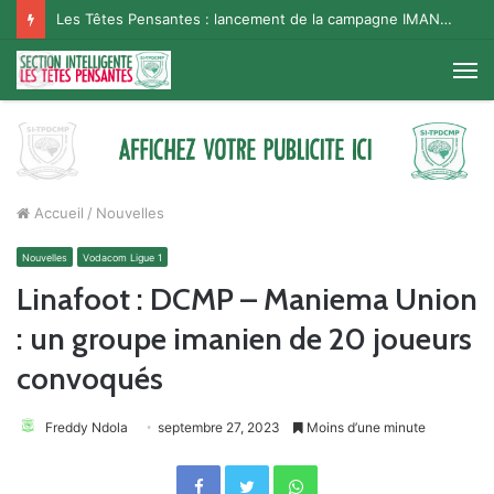
Les Têtes Pensantes : lancement de la campagne IMANA na BISO, Supporter Telema
M
Accueil
/
Nouvelles
Nouvelles
Vodacom Ligue 1
Linafoot : DCMP – Maniema Union
: un groupe imanien de 20 joueurs
convoqués
Freddy Ndola
septembre 27, 2023
Moins d’une minute
Facebook
Twitter
WhatsApp