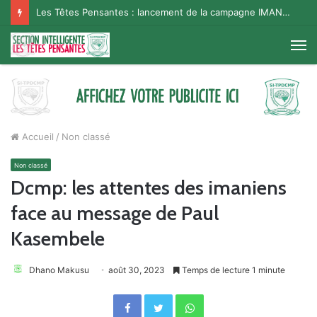
Les Têtes Pensantes : lancement de la campagne IMANA na BISO, Supporter Telema
M
Accueil
/
Non classé
Non classé
Dcmp: les attentes des imaniens
face au message de Paul
Kasembele
Dhano Makusu
août 30, 2023
Temps de lecture 1 minute
Facebook
Twitter
WhatsApp