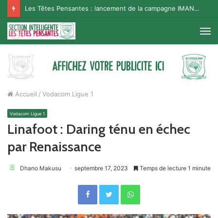
Les Têtes Pensantes : lancement de la campagne IMANA na BISO, Supporter Telema
M
Accueil
/
Vodacom Ligue 1
Vodacom Ligue 1
Linafoot : Daring ténu en échec
par Renaissance
Dhano Makusu
septembre 17, 2023
Temps de lecture 1 minute
Facebook
Twitter
WhatsApp