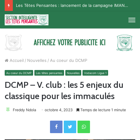
Les Têtes Pensantes : lancement de la campagne IMANA na BISO, Supporter Telema
M
Accueil
/
Nouvelles
/
Au coeur du DCMP
Au coeur du DCMP
Les têtes pensantes
Nouvelles
Vodacom Ligue 1
DCMP – V. club : les 5 enjeux du
classique pour les immaculés
Freddy Ndola
octobre 4, 2023
Temps de lecture 1 minute
Facebook
Twitter
WhatsApp