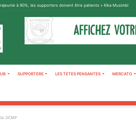
 rajeunie à 90%, les supporters doivent être patients » Kika Musimbi
LUB
SUPPORTERS
LES TETES PENSANTES
MERCATO
e du DCMP