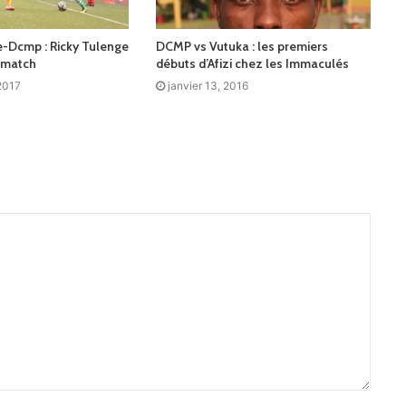
e-Dcmp : Ricky Tulenge
DCMP vs Vutuka : les premiers
 match
débuts d’Afizi chez les Immaculés
2017
janvier 13, 2016