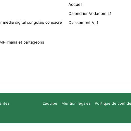
Accueil
Calendrier Vodacom L1
r média digital congolais consacré
Classement VL1
CMP-Imana et partageons
santes
L’équipe
Mention légales
Politique de confide