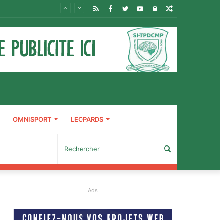
RSS
Facebook
Twitter
YouTube
Connexion
Article
Aléatoire
OMNISPORT
LEOPARDS
Rechercher
Ads