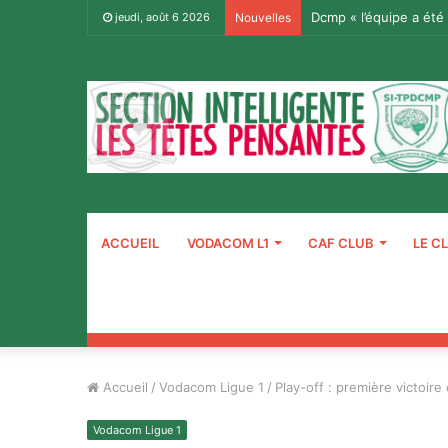
Dcmp « l’équipe a été
jeudi, août 6 2026
Nouvelles
ACCUEIL
VODACOM L1
CAF CLUB
LE C
Accueil
/
Vodacom Ligue 1
/
Play-off : première victoir
Vodacom Ligue 1