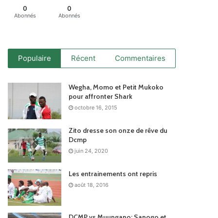
0
0
Abonnés
Abonnés
Populaire
Récent
Commentaires
Wegha, Momo et Petit Mukoko
pour affronter Shark
octobre 16, 2015
Zito dresse son onze de rêve du
Dcmp
juin 24, 2020
Les entrainements ont repris
août 18, 2016
DCMP vs Muungano: Sanogo et