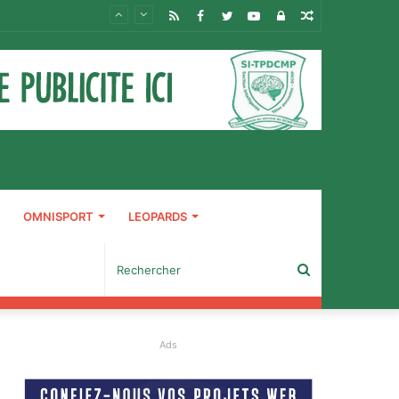
RSS
Facebook
Twitter
YouTube
Connexion
Article
Aléatoire
OMNISPORT
LEOPARDS
Rechercher
Ads