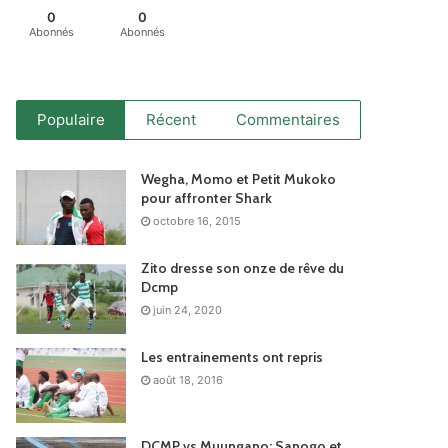
0
0
Abonnés
Abonnés
Populaire
Récent
Commentaires
Wegha, Momo et Petit Mukoko
pour affronter Shark
octobre 16, 2015
Zito dresse son onze de rêve du
Dcmp
juin 24, 2020
Les entrainements ont repris
août 18, 2016
DCMP vs Muungano: Sanogo et