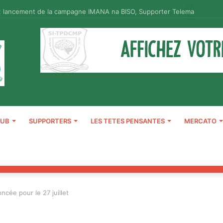
: lancement de la campagne IMANA na BISO, Supporter Telema
LUB
SUPPORTERS
LES TETES PENSANTES
MERCATO
cée pour le 27 juillet