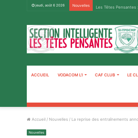
Les Têtes Pensantes 
jeudi, août 6 2026
Nouvelles
ACCUEIL
VODACOM L1
CAF CLUB
LE C
Accueil
/
Nouvelles
/
La reprise des entraînements annon
Nouvelles