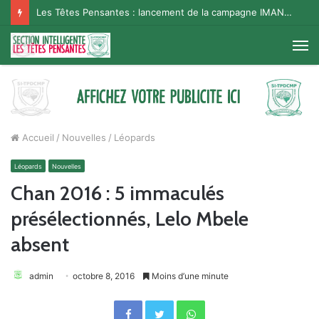
Les Têtes Pensantes : lancement de la campagne IMANA na BISO, Supporter Telema
M
Accueil
/
Nouvelles
/
Léopards
Léopards
Nouvelles
Chan 2016 : 5 immaculés
présélectionnés, Lelo Mbele
absent
admin
octobre 8, 2016
Moins d’une minute
Facebook
Twitter
WhatsApp