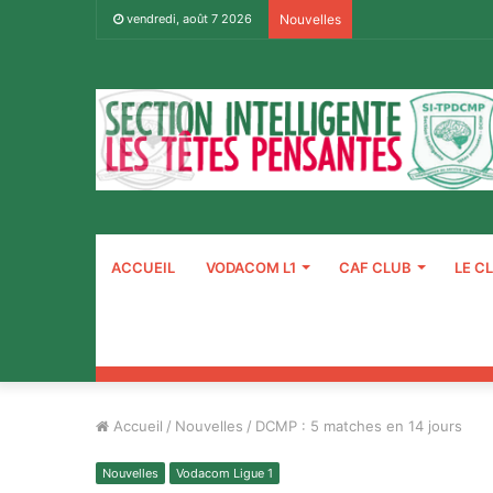
vendredi, août 7 2026
Nouvelles
ACCUEIL
VODACOM L1
CAF CLUB
LE C
Accueil
/
Nouvelles
/
DCMP : 5 matches en 14 jours
Nouvelles
Vodacom Ligue 1