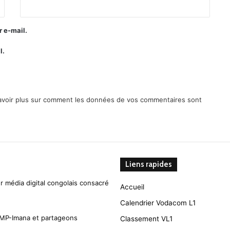
 e-mail.
l.
avoir plus sur comment les données de vos commentaires sont
Liens rapides
r média digital congolais consacré
Accueil
Calendrier Vodacom L1
CMP-Imana et partageons
Classement VL1