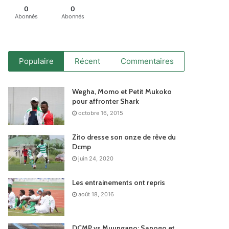
0
0
Abonnés
Abonnés
Populaire
Récent
Commentaires
Wegha, Momo et Petit Mukoko
pour affronter Shark
octobre 16, 2015
Zito dresse son onze de rêve du
Dcmp
juin 24, 2020
Les entrainements ont repris
août 18, 2016
DCMP vs Muungano: Sanogo et