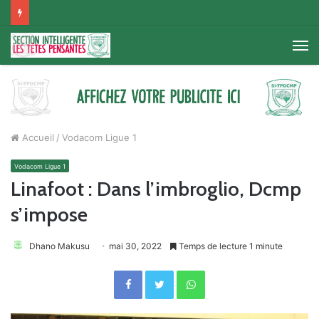
M
Accueil
/
Vodacom Ligue 1
Vodacom Ligue 1
Linafoot : Dans l’imbroglio, Dcmp
s’impose
Dhano Makusu
mai 30, 2022
Temps de lecture 1 minute
Facebook
Twitter
WhatsApp