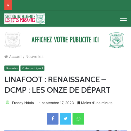
M
Accueil
/
Nouvelles
Nouvelles
Vodacom Ligue 1
LINAFOOT : RENAISSANCE –
DCMP : LES ONZE DE DÉPART
Freddy Ndola
septembre 17, 2023
Moins d’une minute
Facebook
Twitter
WhatsApp