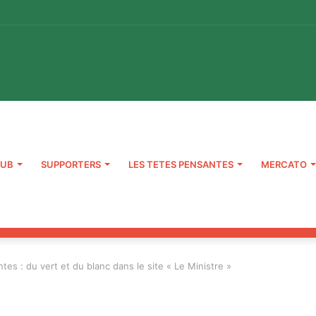
LUB
SUPPORTERS
LES TETES PENSANTES
MERCATO
tes : du vert et du blanc dans le site « Le Ministre »