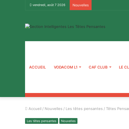
vendredi, août 7 2026
Nouvelles
ACCUEIL
VODACOM L1
CAF CLUB
LE C
Accueil
/
Nouvelles
/
Les têtes pensantes
/
Têtes Pensan
Les têtes pensantes
Nouvelles