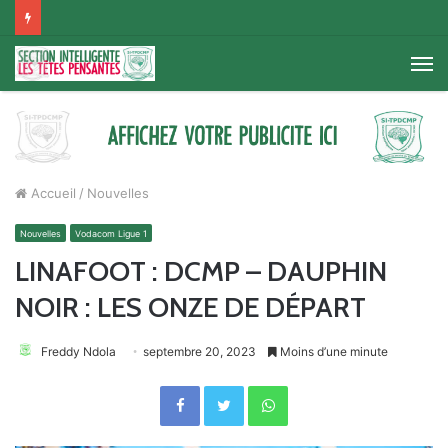
M
Accueil
/
Nouvelles
Nouvelles
Vodacom Ligue 1
LINAFOOT : DCMP – DAUPHIN
NOIR : LES ONZE DE DÉPART
Freddy Ndola
septembre 20, 2023
Moins d’une minute
Facebook
Twitter
WhatsApp