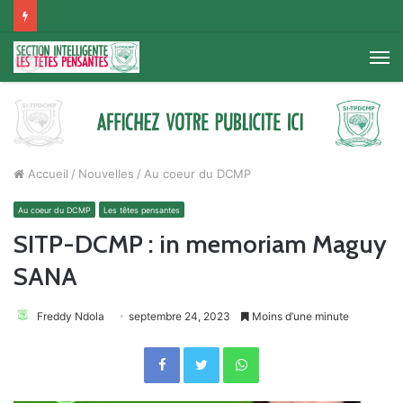
M
Accueil
/
Nouvelles
/
Au coeur du DCMP
Au coeur du DCMP
Les têtes pensantes
SITP-DCMP : in memoriam Maguy
SANA
Freddy Ndola
septembre 24, 2023
Moins d’une minute
Facebook
Twitter
WhatsApp