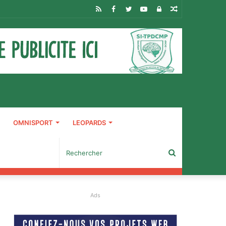
RSS
Facebook
Twitter
YouTube
Connexion
Article
Aléatoire
OMNISPORT
LEOPARDS
Rechercher
Ads