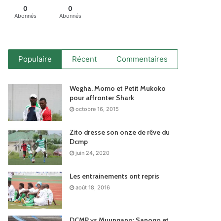
0
0
Abonnés
Abonnés
Populaire
Récent
Commentaires
Wegha, Momo et Petit Mukoko
pour affronter Shark
octobre 16, 2015
Zito dresse son onze de rêve du
Dcmp
juin 24, 2020
Les entrainements ont repris
août 18, 2016
DCMP vs Muungano: Sanogo et