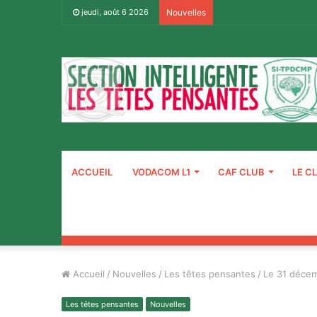
jeudi, août 6 2026
Nouvelles
ACCUEIL
VODACOM L1
CAF CLUB
LE C
Accueil
/
Nouvelles
/
Les têtes pensantes
/
Le 31 décemb
Les têtes pensantes
Nouvelles