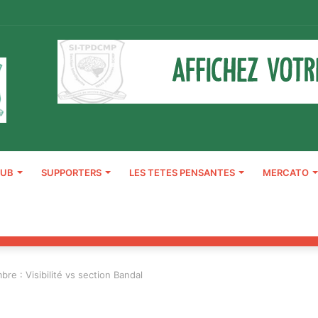
LUB
SUPPORTERS
LES TETES PENSANTES
MERCATO
re : Visibilité vs section Bandal