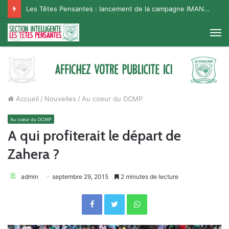
Les Têtes Pensantes : lancement de la campagne IMANA na BISO, Supporter Telema
M
Accueil
/
Nouvelles
/
Au coeur du DCMP
Au coeur du DCMP
A qui profiterait le départ de
Zahera ?
admin
septembre 29, 2015
2 minutes de lecture
Facebook
Twitter
WhatsApp