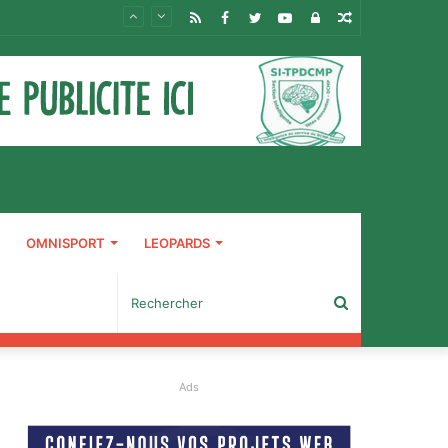
RSS
Facebook
Twitter
YouTube
Connexion
Article
Aléatoire
OMNISPORT
LEOPARDS
Rechercher
Ads