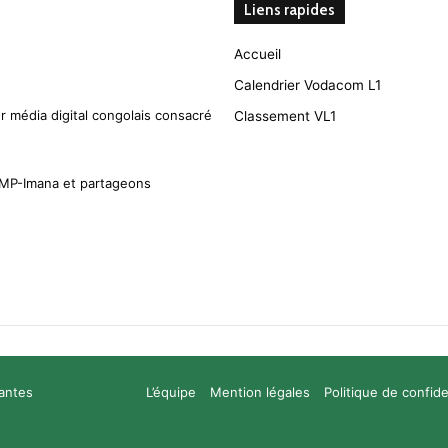
Liens rapides
Accueil
Calendrier Vodacom L1
r média digital congolais consacré
Classement VL1
CMP-Imana et partageons
santes
L’équipe
Mention légales
Politique de confide