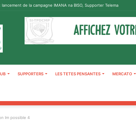
: lancement de la campagne IMANA na BISO, Supporter Telema
LUB
SUPPORTERS
LES TETES PENSANTES
MERCATO
n Im possible 4