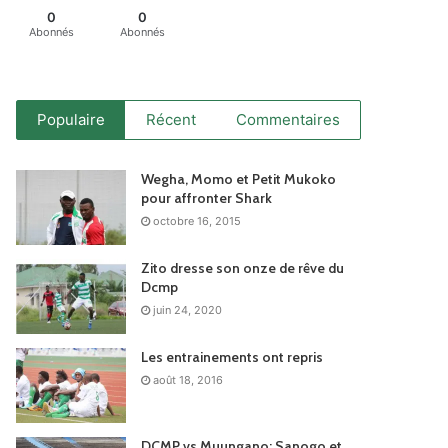
0
0
Abonnés
Abonnés
Populaire
Récent
Commentaires
Wegha, Momo et Petit Mukoko
pour affronter Shark
octobre 16, 2015
Zito dresse son onze de rêve du
Dcmp
juin 24, 2020
Les entrainements ont repris
août 18, 2016
DCMP vs Muungano: Sanogo et