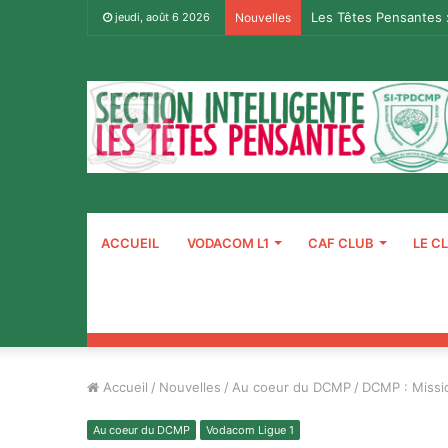
Les Têtes Pensantes 
jeudi, août 6 2026
Nouvelles
ACCUEIL
VODACOM L1
CAF CLUB
LE C
Accueil
/
Nouvelles
/
Au coeur du DCMP
/
DCMP : Missio
Au coeur du DCMP
Vodacom Ligue 1