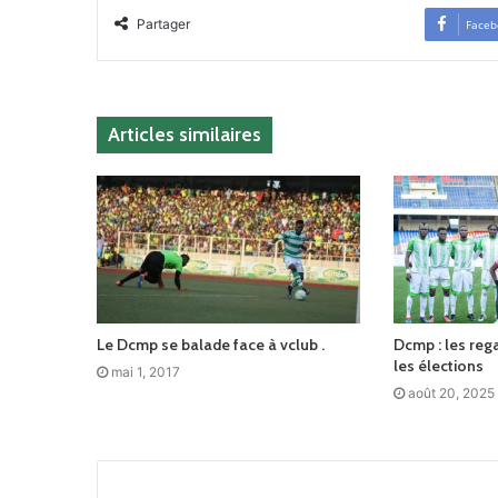
Partager
Faceb
Articles similaires
Le Dcmp se balade face à vclub .
Dcmp : les reg
les élections
mai 1, 2017
août 20, 2025