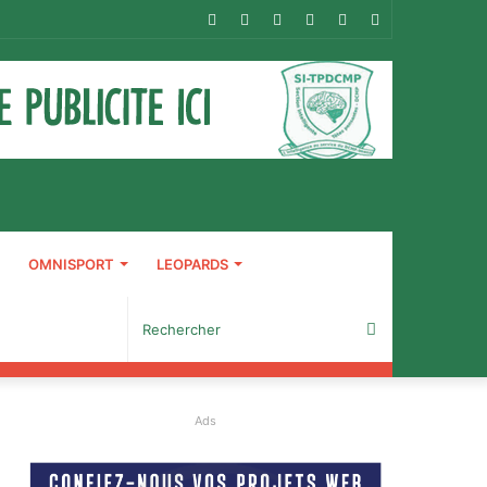
RSS
Facebook
Twitter
YouTube
Connexion
Article
Aléatoire
OMNISPORT
LEOPARDS
Rechercher
Ads