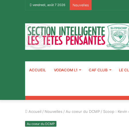
vendredi, août 7 2026
Nouvelles
ACCUEIL
VODACOM L1
CAF CLUB
LE C
Accueil
/
Nouvelles
/
Au coeur du DCMP
/
Scoop : Kevin
Au coeur du DCMP