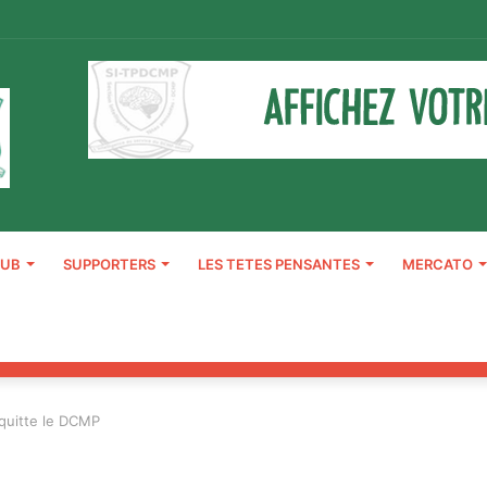
LUB
SUPPORTERS
LES TETES PENSANTES
MERCATO
 quitte le DCMP