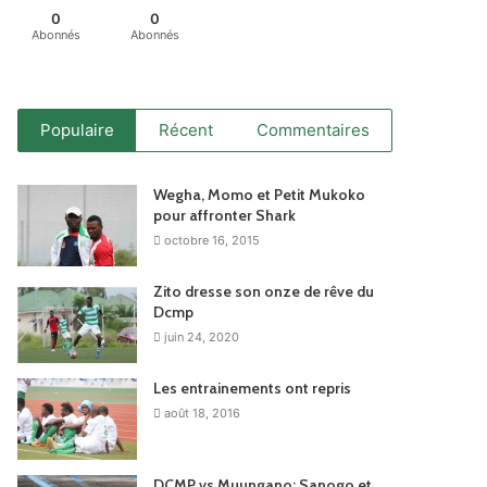
0
0
Abonnés
Abonnés
Populaire
Récent
Commentaires
Wegha, Momo et Petit Mukoko
pour affronter Shark
octobre 16, 2015
Zito dresse son onze de rêve du
Dcmp
juin 24, 2020
Les entrainements ont repris
août 18, 2016
DCMP vs Muungano: Sanogo et