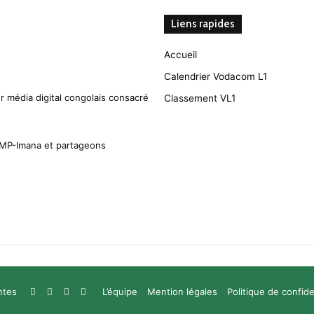
Liens rapides
Accueil
Calendrier Vodacom L1
r média digital congolais consacré
Classement VL1
CMP-Imana et partageons
RSS
Facebook
Twitter
YouTube
ntes
L’équipe
Mention légales
Politique de confide