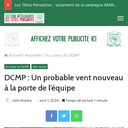
Les Têtes Pensantes : lancement de la campagne IMANA na BISO, Supporter Telema
M
Accueil
/
Nouvelles
/
Au coeur du DCMP
Au coeur du DCMP
Non classé
DCMP : Un probable vent nouveau
à la porte de l’équipe
John Anelka
avril 1, 2024
Temps de lecture 1 minute
Facebook
Twitter
WhatsApp