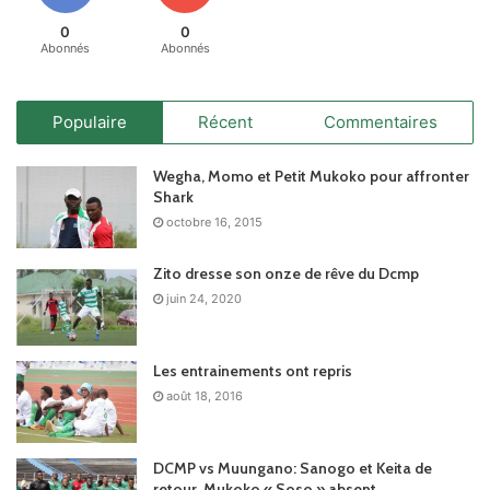
0
0
Abonnés
Abonnés
Populaire
Récent
Commentaires
Wegha, Momo et Petit Mukoko pour affronter
Shark
octobre 16, 2015
Zito dresse son onze de rêve du Dcmp
juin 24, 2020
Les entrainements ont repris
août 18, 2016
DCMP vs Muungano: Sanogo et Keita de
retour, Mukoko « Soso » absent