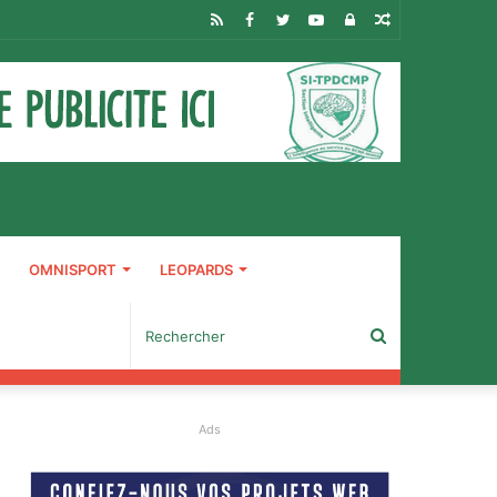
RSS
Facebook
Twitter
YouTube
Connexion
Article
Aléatoire
OMNISPORT
LEOPARDS
Rechercher
Ads