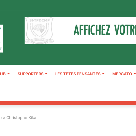
LUB
SUPPORTERS
LES TETES PENSANTES
MERCATO
e » Christophe Kika