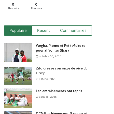
0
0
Abonnés
Abonnés
Populaire
Récent
Commentaires
Wegha, Momo et Petit Mukoko
pour affronter Shark
octobre 16, 2015
Zito dresse son onze de rêve du
Dcmp
juin 24, 2020
Les entrainements ont repris
août 18, 2016
DCMP vs Muungano: Sanogo et