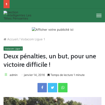
M
Accueil
/
Vodacom Ligue 1
Vodacom Ligue 1
Deux pénalties, un but, pour une
victoire difficile !
admin
janvier 14, 2016
Temps de lecture 1 minute
Facebook
Twitter
WhatsApp