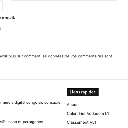
 e-mail.
l.
avoir plus sur comment les données de vos commentaires sont
Liens rapides
r média digital congolais consacré
Accueil
Calendrier Vodacom L1
CMP-Imana et partageons
Classement VL1