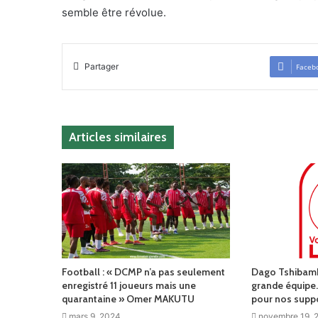
semble être révolue.
Partager
Faceb
Articles similaires
Football : « DCMP n’a pas seulement
Dago Tshibamba
enregistré 11 joueurs mais une
grande équipe.
quarantaine » Omer MAKUTU
pour nos suppo
mars 9, 2024
novembre 19, 