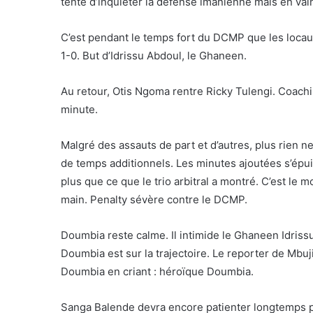
tente d’inquiéter la défense imanienne mais en vai
C’est pendant le temps fort du DCMP que les locau
1-0. But d’Idrissu Abdoul, le Ghaneen.
Au retour, Otis Ngoma rentre Ricky Tulengi. Coachi
minute.
Malgré des assauts de part et d’autres, plus rien n
de temps additionnels. Les minutes ajoutées s’épui
plus que ce que le trio arbitral a montré. C’est le 
main. Penalty sévère contre le DCMP.
Doumbia reste calme. Il intimide le Ghaneen Idriss
Doumbia est sur la trajectoire. Le reporter de Mbu
Doumbia en criant : héroïque Doumbia.
Sanga Balende devra encore patienter longtemps 