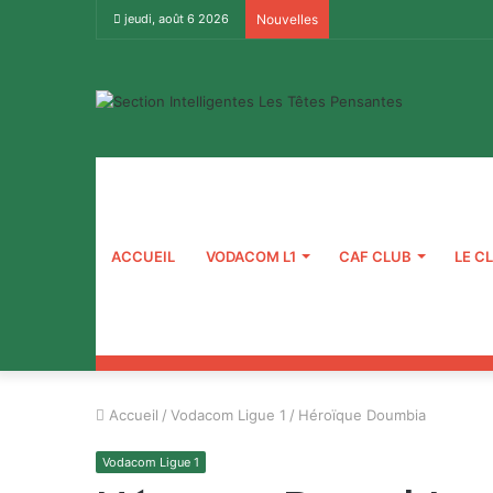
jeudi, août 6 2026
Nouvelles
ACCUEIL
VODACOM L1
CAF CLUB
LE C
Accueil
/
Vodacom Ligue 1
/
Héroïque Doumbia
Vodacom Ligue 1