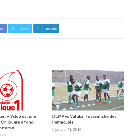
ook
Twitter
Linkedin
 : « Vclub est une
DCMP vs Vutuka : la revanche des
 On jouera à fond
Immaculés
rters.»
janvier 11, 2016
2017