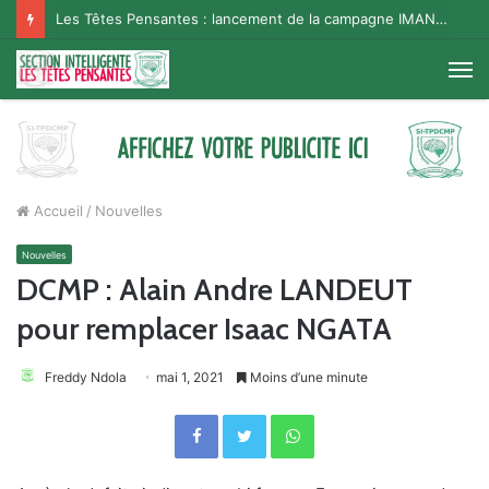
Les Têtes Pensantes : lancement de la campagne IMANA na BISO, Supporter Telema
M
Accueil
/
Nouvelles
Nouvelles
DCMP : Alain Andre LANDEUT
pour remplacer Isaac NGATA
Freddy Ndola
mai 1, 2021
Moins d’une minute
Facebook
Twitter
WhatsApp