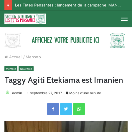
Les Têtes Pensantes : lancement de la campagne IMANA na BISO, Supporter Telema
M
Accueil
/
Mercato
Mercato
Nouvelles
Taggy Agiti Etekiama est Imanien
admin
septembre 27, 2017
Moins d’une minute
Facebook
Twitter
WhatsApp