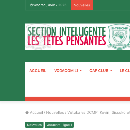
vendredi, août 7 2026
Nouvelles
ACCUEIL
VODACOM L1
CAF CLUB
LE C
Accueil
/
Nouvelles
/
Vutuka vs DCMP: Kevin, Sissoko et
Nouvelles
Vodacom Ligue 1