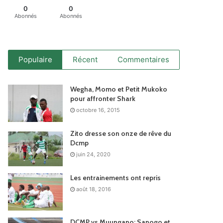
0
0
Abonnés
Abonnés
Populaire
Récent
Commentaires
Wegha, Momo et Petit Mukoko
pour affronter Shark
octobre 16, 2015
Zito dresse son onze de rêve du
Dcmp
juin 24, 2020
Les entrainements ont repris
août 18, 2016
DCMP vs Muungano: Sanogo et