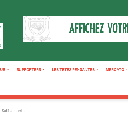
LUB
SUPPORTERS
LES TETES PENSANTES
MERCATO
 Salif absents