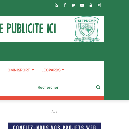
RSS
Facebook
Twitter
YouTube
Connexion
Article
Aléatoire
OMNISPORT
LEOPARDS
Rechercher
Ads