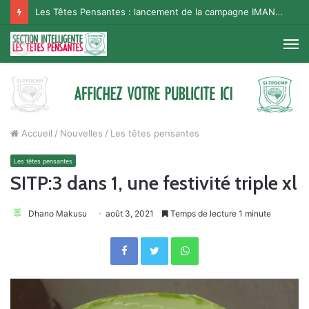
Les Têtes Pensantes : lancement de la campagne IMANA na BISO, Supporter Telema
M
Accueil
/
Nouvelles
/
Les têtes pensantes
Les têtes pensantes
SITP:3 dans 1, une festivité triple xl
Dhano Makusu
août 3, 2021
Temps de lecture 1 minute
Facebook
Twitter
WhatsApp