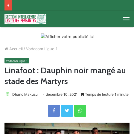
M
Accueil
/
Vodacom Ligue 1
Vodacom Ligue 1
Linafoot : Dauphin noir mangé au
stade des Martyrs
Dhano Makusu
décembre 10, 2021
Temps de lecture 1 minute
Facebook
Twitter
WhatsApp