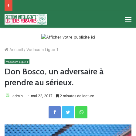
M
Accueil
/
Vodacom Ligue 1
Vodacom Ligue 1
Don Bosco, un adversaire à
prendre au sérieux.
admin
mai 22, 2017
2 minutes de lecture
Facebook
Twitter
WhatsApp