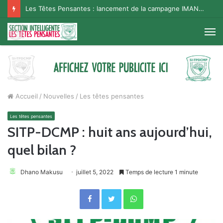
Les Têtes Pensantes : lancement de la campagne IMANA na BISO, Supporter Telema
M
Accueil
/
Nouvelles
/
Les têtes pensantes
Les têtes pensantes
SITP-DCMP : huit ans aujourd’hui,
quel bilan ?
Dhano Makusu
juillet 5, 2022
Temps de lecture 1 minute
Facebook
Twitter
WhatsApp