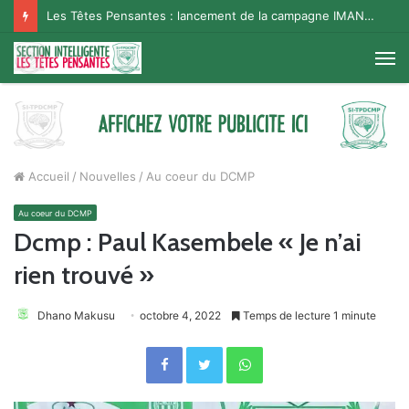
Les Têtes Pensantes : lancement de la campagne IMANA na BISO, Supporter Telema
M
Accueil
/
Nouvelles
/
Au coeur du DCMP
Au coeur du DCMP
Dcmp : Paul Kasembele « Je n’ai
rien trouvé »
Dhano Makusu
octobre 4, 2022
Temps de lecture 1 minute
Facebook
Twitter
WhatsApp