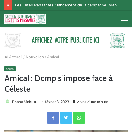
Les Têtes Pensantes : lancement de la campagne IMANA na BISO, Supporter Telema
M
Accueil
/
Nouvelles
/
Amical
Amical
Amical : Dcmp s’impose face à
Céleste
Dhano Makusu
février 8, 2023
Moins d’une minute
Facebook
Twitter
WhatsApp