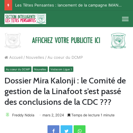
Les Têtes Pensantes : lancement de la campagne IMANA na BISO, Supporter Telema
M
Accueil
/
Nouvelles
/
Au coeur du DCMP
Au coeur du DCMP
Nouvelles
Vodacom Ligue 1
Dossier Mira Kalonji : le Comité de
gestion de la Linafoot s’est passé
des conclusions de la CDC ???
Freddy Ndola
mars 2, 2024
Temps de lecture 1 minute
Facebook
Twitter
WhatsApp