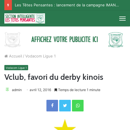
Les Têtes Pensantes : lancement de la campagne IMANA na BISO, Supporter Telema
M
Accueil
/
Vodacom Ligue 1
Vodacom Ligue 1
Vclub, favori du derby kinois
admin
avril 12, 2016
Temps de lecture 1 minute
Facebook
Twitter
WhatsApp