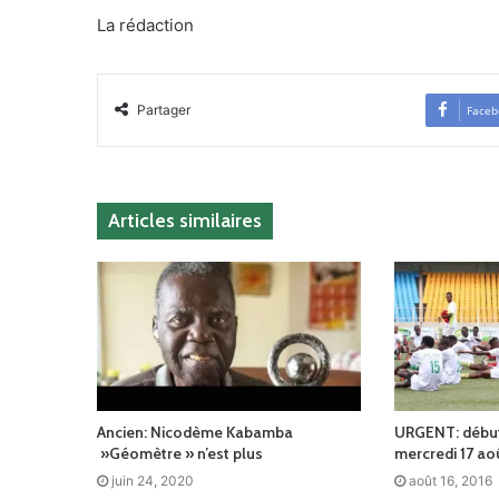
La rédaction
Partager
Faceb
Articles similaires
Ancien: Nicodème Kabamba
URGENT: début
»Géomètre » n’est plus
mercredi 17 ao
juin 24, 2020
août 16, 2016