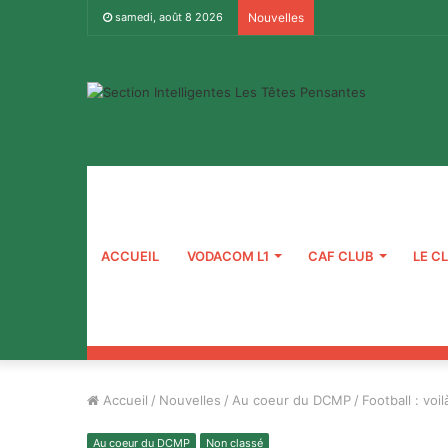
samedi, août 8 2026
Nouvelles
ACCUEIL
VODACOM L1
CAF CLUB
LE C
Accueil
/
Nouvelles
/
Au coeur du DCMP
/
Football : voi
Au coeur du DCMP
Non classé