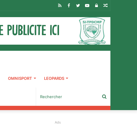
RSS
Facebook
Twitter
YouTube
Connexion
Article
Aléatoire
OMNISPORT
LEOPARDS
Rechercher
Ads