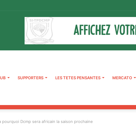
LUB
SUPPORTERS
LES TETES PENSANTES
MERCATO
là pourquoi Dcmp sera africain la saison prochaine