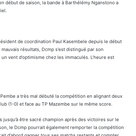
 en début de saison, la bande à Barthélémy Nganstono a
iel.
président de coordination Paul Kasembele depuis le début
t mauvais résultats, Dcmp s’est distingué par son
né un vent d’optimisme chez les immaculés. L’heure est
Pembe a très mal débuté la compétition en alignant deux
Club (1-0) et face au TP Mazembe sur le même score.
 jusqu’à être sacré champion après des victoires sur le
ison, le Dcmp pourrait également remporter la compétition
rait d’abord gagner tous ses matchs restants et compter