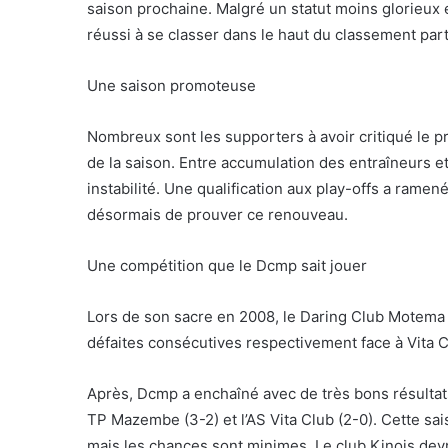
saison prochaine. Malgré un statut moins glorieux
réussi à se classer dans le haut du classement part
Une saison promoteuse
Nombreux sont les supporters à avoir critiqué le 
de la saison. Entre accumulation des entraîneurs e
instabilité. Une qualification aux play-offs a rame
désormais de prouver ce renouveau.
Une compétition que le Dcmp sait jouer
Lors de son sacre en 2008, le Daring Club Motema 
défaites consécutives respectivement face à Vita 
Après, Dcmp a enchaîné avec de très bons résultats
TP Mazembe (3-2) et l’AS Vita Club (2-0). Cette sa
mais les chances sont minimes. Le club Kinois dev