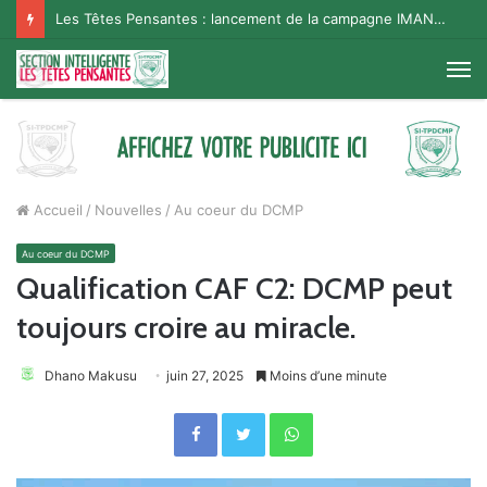
Les Têtes Pensantes : lancement de la campagne IMANA na BISO, Supporter Telema
M
Accueil
/
Nouvelles
/
Au coeur du DCMP
Au coeur du DCMP
Qualification CAF C2: DCMP peut
toujours croire au miracle.
Dhano Makusu
juin 27, 2025
Moins d’une minute
Facebook
Twitter
WhatsApp