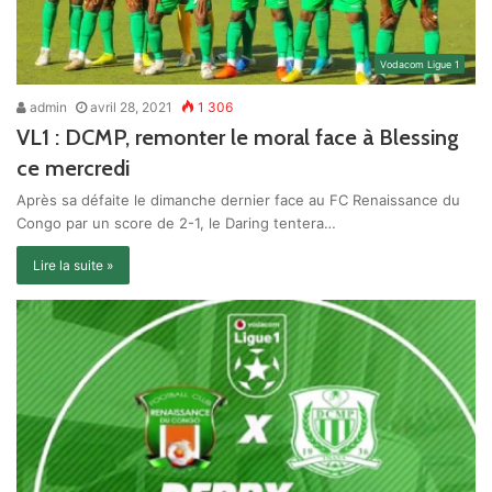
Vodacom Ligue 1
admin
avril 28, 2021
1 306
VL1 : DCMP, remonter le moral face à Blessing
ce mercredi
Après sa défaite le dimanche dernier face au FC Renaissance du
Congo par un score de 2-1, le Daring tentera…
Lire la suite »