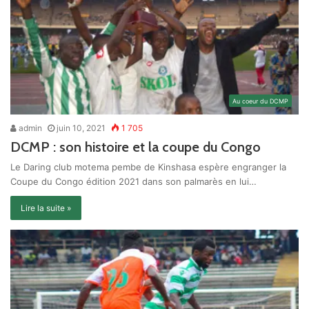
Au coeur du DCMP
admin
juin 10, 2021
1 705
DCMP : son histoire et la coupe du Congo
Le Daring club motema pembe de Kinshasa espère engranger la
Coupe du Congo édition 2021 dans son palmarès en lui…
Lire la suite »