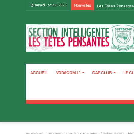
Les Têtes Pensante
samedi, août 8 2026
Nouvelles
ACCUEIL
VODACOM L1
CAF CLUB
LE C
Accueil
/
Vodacom Ligue 1
/
Interview
/
Isaac Ngata : No