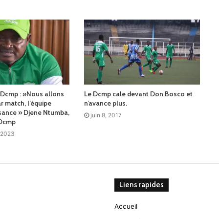
 Dcmp : »Nous allons
Le Dcmp cale devant Don Bosco et
r match, l’équipe
n’avance plus.
sance » Djene Ntumba,
juin 8, 2017
 Dcmp
 2023
Liens rapides
Accueil