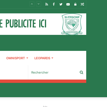
RSS
Facebook
Twitter
YouTube
Connexion
Article
Aléatoire
OMNISPORT
LEOPARDS
Rechercher
Ads