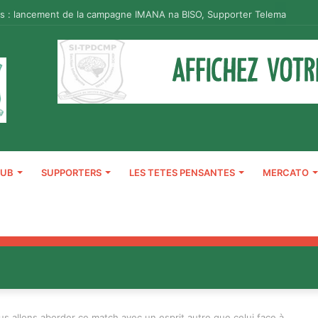
s : lancement de la campagne IMANA na BISO, Supporter Telema
LUB
SUPPORTERS
LES TETES PENSANTES
MERCATO
us allons aborder ce match avec un esprit autre que celui face à