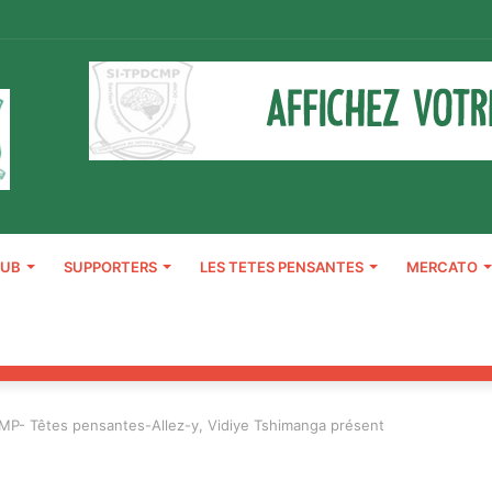
LUB
SUPPORTERS
LES TETES PENSANTES
MERCATO
MP- Têtes pensantes-Allez-y, Vidiye Tshimanga présent