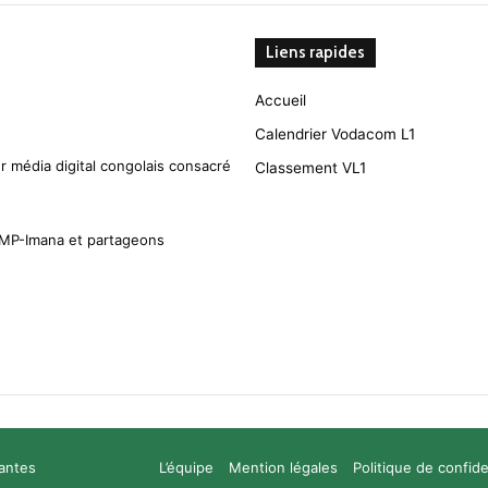
Liens rapides
Accueil
Calendrier Vodacom L1
r média digital congolais consacré
Classement VL1
CMP-Imana et partageons
santes
L’équipe
Mention légales
Politique de confide