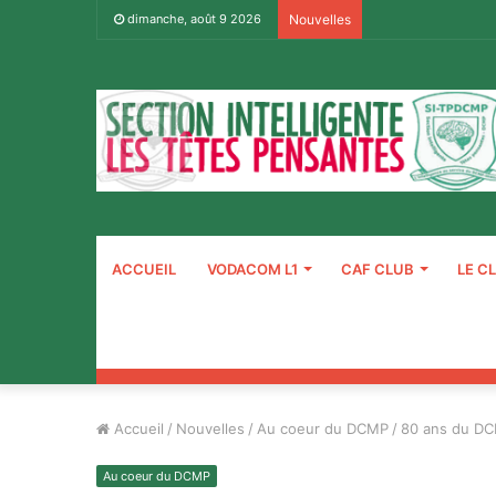
dimanche, août 9 2026
Nouvelles
ACCUEIL
VODACOM L1
CAF CLUB
LE C
Accueil
/
Nouvelles
/
Au coeur du DCMP
/
80 ans du DC
Au coeur du DCMP