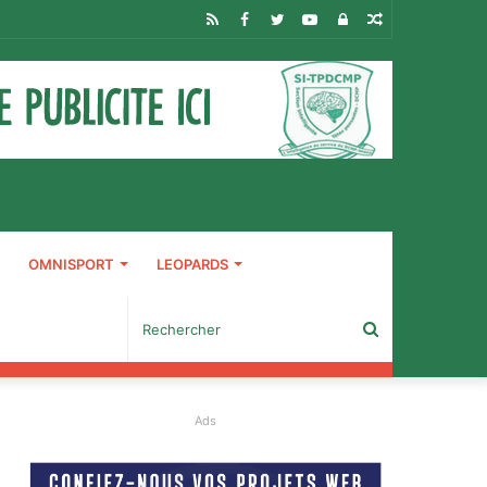
RSS
Facebook
Twitter
YouTube
Connexion
Article
Aléatoire
OMNISPORT
LEOPARDS
Rechercher
Ads