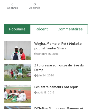
0
0
Abonnés
Abonnés
Populaire
Récent
Commentaires
Wegha, Momo et Petit Mukoko
pour affronter Shark
octobre 16, 2015
Zito dresse son onze de rêve du
Dcmp
juin 24, 2020
Les entrainements ont repris
août 18, 2016
DCMP vs Muungano: Sanogo et