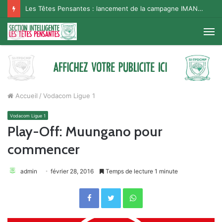
Les Têtes Pensantes : lancement de la campagne IMANA na BISO, Supporter Telema
M
Accueil
/
Vodacom Ligue 1
Vodacom Ligue 1
Play-Off: Muungano pour
commencer
admin
février 28, 2016
Temps de lecture 1 minute
Facebook
Twitter
WhatsApp