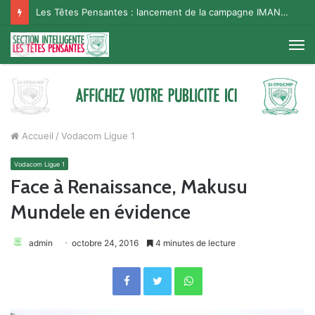
Les Têtes Pensantes : lancement de la campagne IMANA na BISO, Supporter Telema
M
Accueil
/
Vodacom Ligue 1
Vodacom Ligue 1
Face à Renaissance, Makusu
Mundele en évidence
admin
octobre 24, 2016
4 minutes de lecture
Facebook
Twitter
WhatsApp