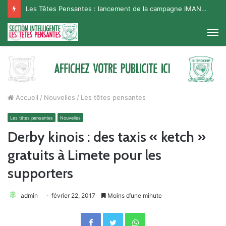
Les Têtes Pensantes : lancement de la campagne IMANA na BISO, Supporter Telema
M
Accueil
/
Nouvelles
/
Les têtes pensantes
Les têtes pensantes
Nouvelles
Derby kinois : des taxis « ketch »
gratuits à Limete pour les
supporters
admin
février 22, 2017
Moins d’une minute
Facebook
Twitter
WhatsApp