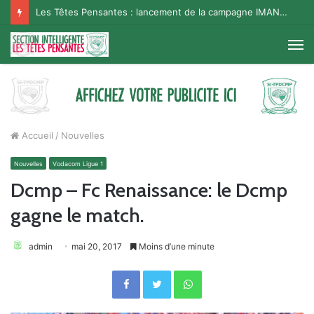
Les Têtes Pensantes : lancement de la campagne IMANA na BISO, Supporter Telema
M
Accueil
/
Nouvelles
Nouvelles
Vodacom Ligue 1
Dcmp – Fc Renaissance: le Dcmp
gagne le match.
admin
mai 20, 2017
Moins d’une minute
Facebook
Twitter
WhatsApp