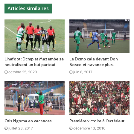
Articles similaires
Linafoot: Dcmp et Mazembe se
Le Dcmp cale devant Don
neutralisent un but partout
Bosco et n’avance plus.
octobre 25, 2020
juin 8, 2017
Otis Ngoma en vacances
Première victoire à l’extérieur
juillet 23, 2017
décembre 13, 2016